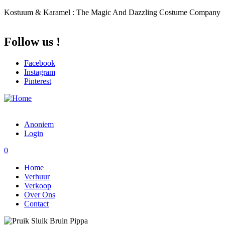
Overslaan en naar de inhoud gaan
Kostuum & Karamel : The Magic And Dazzling Costume Company
Follow us !
Facebook
Instagram
Pinterest
Anoniem
Login
0
Home
Verhuur
Verkoop
Over Ons
Contact