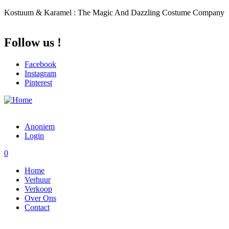
Overslaan en naar de inhoud gaan
Kostuum & Karamel : The Magic And Dazzling Costume Company
Follow us !
Facebook
Instagram
Pinterest
Anoniem
Login
0
Home
Verhuur
Verkoop
Over Ons
Contact